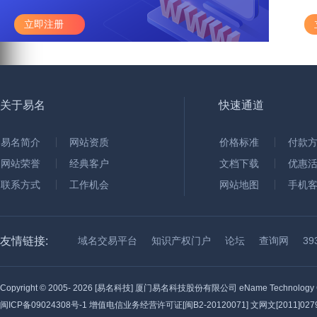
立即注册
关于易名
快速通道
易名简介
网站资质
价格标准
付款
网站荣誉
经典客户
文档下载
优惠
联系方式
工作机会
网站地图
手机
友情链接:
域名交易平台
知识产权门户
论坛
查询网
3
Copyright © 2005-
2026 [易名科技] 厦门易名科技股份有限公司 eName Technology C
闽ICP备09024308号-1
增值电信业务经营许可证[闽B2-20120071] 文网文[2011]0279